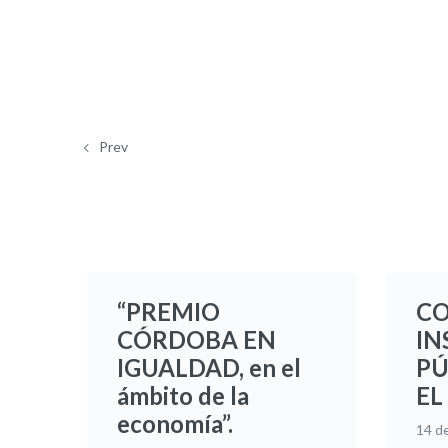
Prev
“PREMIO
CO
CÓRDOBA EN
IN
IGUALDAD, en el
PÚ
ámbito de la
EL
economía”.
14 d