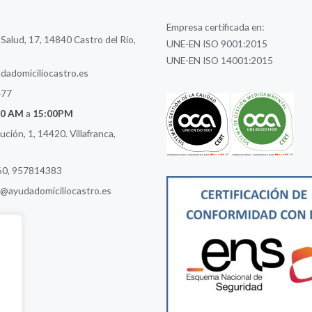
Empresa certificada en:
 Salud, 17, 14840 Castro del Río,
UNE-EN ISO 9001:2015
UNE-EN ISO 14001:2015
adomiciliocastro.es
477
00 AM
a
15:00PM
ción, 1, 14420. Villafranca,
60
,
957814383
ca@ayudadomiciliocastro.es