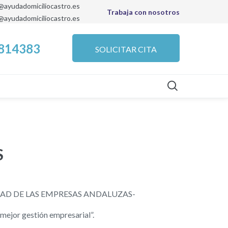
@ayudadomiciliocastro.es
Trabaja con nosotros
a@ayudadomiciliocastro.es
7814383
SOLICITAR CITA
S
ILIDAD DE LAS EMPRESAS ANDALUZAS-
 mejor gestión empresarial”.