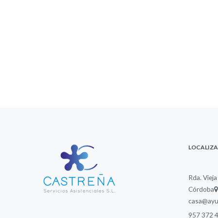
LOCALIZ
Rda. Vieja
Córdoba
casa@ayud
957 372 