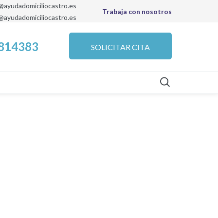
@ayudadomiciliocastro.es
Trabaja con nosotros
a@ayudadomiciliocastro.es
7814383
SOLICITAR CITA