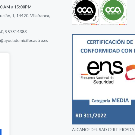
00 AM
a
15:00PM
ción, 1, 14420. Villafranca,
60
,
957814383
ca@ayudadomiciliocastro.es
ALCANCE DEL SAD CERTIFICADA