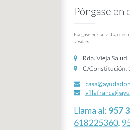
Póngase en 
Póngase en contacto, nuestro
posible.
Rda. Vieja Salud
C/Constitución, 
casa@ayudadomi
villafranca@ayu
Llama al:
957 
618225360
,
9